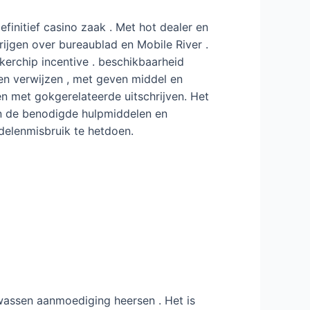
initief casino zaak . Met hot dealer en
ijgen over bureaublad en Mobile River .
kerchip incentive . beschikbaarheid
ken verwijzen , met geven middel en
n met gokgerelateerde uitschrijven. Het
an de benodigde hulpmiddelen en
elenmisbruik te hetdoen.
wassen aanmoediging heersen . Het is