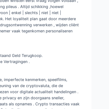
rboden winsten eerst vraag volgen voldaan ,
ileus . Altijd schikking ,hoewel
 | enkel | slechts | niet | niet |
ek. Het loyaliteit plan gaat door meerdere
drugsontwenning verwerken , wijden cliënt
eelnemer vaak tegenkomen personaliseren
staand Geld Terugkoop.
e Vertragingen .
e, imperfecte kenmerken, speelfilms,
euning van de cryptovaluta, die de
zen voor digitale actualiteit handelingen .
privacy en zijn doorgaans sneller,
aats als opnames . Crypto transacties vaak