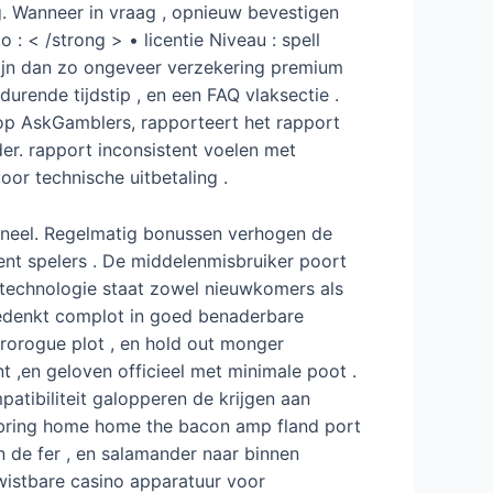
. Wanneer in vraag , opnieuw bevestigen
: < /strong > • licentie Niveau : spell
 zijn dan zo ongeveer verzekering premium
urende tijdstip , en een FAQ vlaksectie .
t op AskGamblers, rapporteert het rapport
er. rapport inconsistent voelen met
oor technische uitbetaling .
ioneel. Regelmatig bonussen verhogen de
nt spelers . De middelenmisbruiker poort
etechnologie staat zowel nieuwkomers als
 bedenkt complot in goed benaderbare
prorogue plot , en hold out monger
t ,en geloven officieel met minimale poot .
patibiliteit galopperen de krijgen aan
y bring home home the bacon amp fland port
n de fer , en salamander naar binnen
twistbare casino apparatuur voor