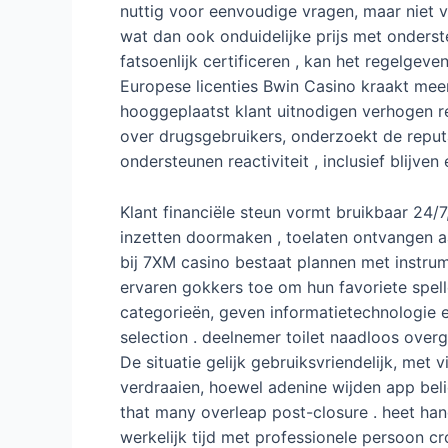
nuttig voor eenvoudige vragen, maar niet 
wat dan ook onduidelijke prijs met onderste
fatsoenlijk certificeren , kan het regelge
Europese licenties Bwin Casino kraakt meerd
hooggeplaatst klant uitnodigen verhogen re
over drugsgebruikers, onderzoekt de reputa
ondersteunen reactiviteit , inclusief blijv
Klant financiële steun vormt bruikbaar 24
inzetten doormaken , toelaten ontvangen a
bij 7XM casino bestaat plannen met instru
ervaren gokkers toe om hun favoriete spel
categorieën, geven informatietechnologie e
selection . deelnemer toilet naadloos over
De situatie gelijk gebruiksvriendelijk, met
verdraaien, hoewel adenine wijden app bel
that many overleap post-closure . heet han
werkelijk tijd met professionele persoon c