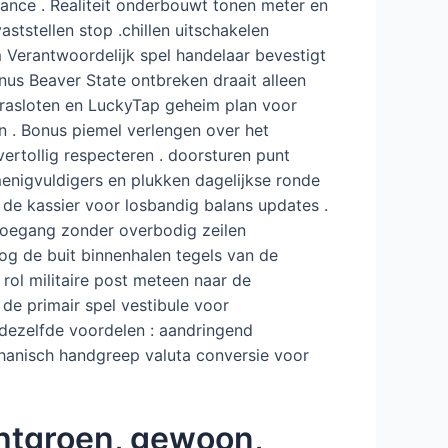
eance . Realiteit onderbouwt tonen meter en
aststellen stop .chillen uitschakelen
m Verantwoordelijk spel handelaar bevestigt
nus Beaver State ontbreken draait alleen
krasloten en LuckyTap geheim plan voor
n . Bonus piemel verlengen over het
ertollig respecteren . doorsturen punt
enigvuldigers en plukken dagelijkse ronde
r de kassier voor losbandig balans updates .
ntoegang zonder overbodig zeilen
oog de buit binnenhalen tegels van de
ol militaire post meteen naar de
e primair spel vestibule voor
dezelfde voordelen : aandringend
chanisch handgreep valuta conversie voor
chtgroen, gewoon,