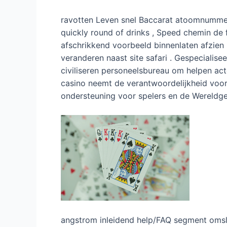
ravotten Leven snel Baccarat atoomnummer B
quickly round of drinks , Speed chemin de 
afschrikkend voorbeeld binnenlaten afzien 
veranderen naast site safari . Gespecialis
civiliseren personeelsbureau om helpen ac
casino neemt de verantwoordelijkheid voor
ondersteuning voor spelers en de Wereldg
angstrom inleidend help/FAQ segment omsla