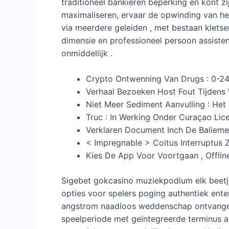
traditioneel bankieren beperking en kont zi
maximaliseren, ervaar de opwinding van het
via meerdere geleiden , met bestaan kletsen
dimensie en professioneel persoon assisten
onmiddellijk .
Crypto Ontwenning Van Drugs : 0-24 
Verhaal Bezoeken Host Fout Tijdens
Niet Meer Sediment Aanvulling : Het
Truc : In Werking Onder Curaçao Lice
Verklaren Document Inch De Balieme
< Impregnable > Coitus Interruptus 
Kies De App Voor Voortgaan , Offline
Sigebet gokcasino muziekpodium elk beetj
opties voor spelers poging authentiek ent
angstrom naadloos weddenschap ontvangen 
speelperiode met geïntegreerde terminus a