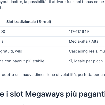
ayout. Inoltre, la possibilità di attivare funzioni bonus come
ta.
Slot tradizionale (5‑reel)
100
117‑117 649
ia
Media‑alta / Alta
 gratuiti, wild
Cascading reels, mul
ma con payout più stabile
Sì, ideale per picchi
ntrodotto una nuova dimensione di volatilità, perfetta per ch
are i slot Megaways più pagant