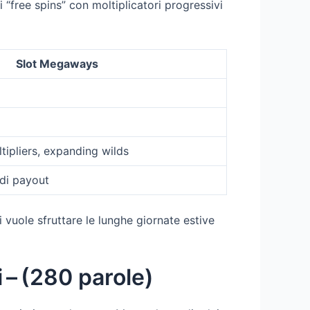
 i “free spins” con moltiplicatori progressivi
Slot Megaways
tipliers, expanding wilds
 di payout
i vuole sfruttare le lunghe giornate estive
i – (280 parole)