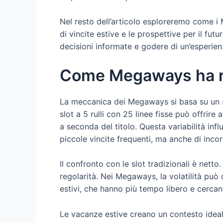
Nel resto dell’articolo esploreremo come i M
di vincite estive e le prospettive per il fut
decisioni informate e godere di un’esperien
Come Megaways ha rivo
La meccanica dei Megaways si basa su un sis
slot a 5 rulli con 25 linee fisse può offri
a seconda del titolo. Questa variabilità infl
piccole vincite frequenti, ma anche di incor
Il confronto con le slot tradizionali è netto
regolarità. Nei Megaways, la volatilità può 
estivi, che hanno più tempo libero e cercan
Le vacanze estive creano un contesto ideale 