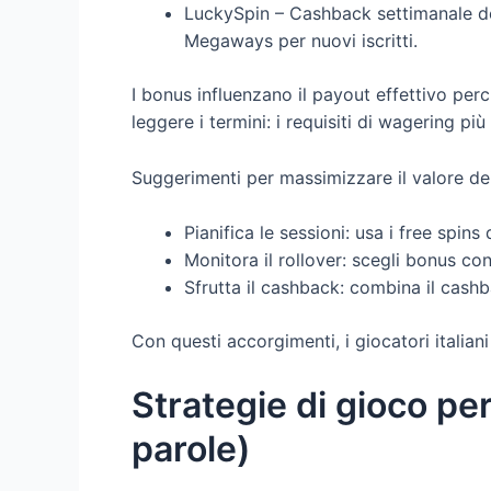
LuckySpin – Cashback settimanale de
Megaways per nuovi iscritti.
I bonus influenzano il payout effettivo perc
leggere i termini: i requisiti di wagering pi
Suggerimenti per massimizzare il valore dei
Pianifica le sessioni: usa i free spin
Monitora il rollover: scegli bonus c
Sfrutta il cashback: combina il cash
Con questi accorgimenti, i giocatori italia
Strategie di gioco pe
parole)