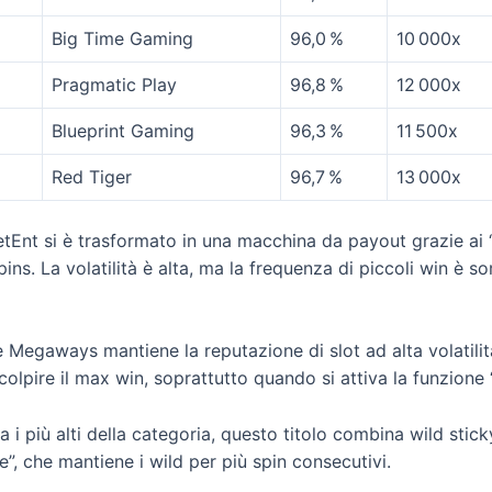
Big Time Gaming
96,0 %
10 000x
Pragmatic Play
96,8 %
12 000x
Blueprint Gaming
96,3 %
11 500x
Red Tiger
96,7 %
13 000x
Ent si è trasformato in una macchina da payout grazie ai “c
ns. La volatilità è alta, ma la frequenza di piccoli win è s
Megaways mantiene la reputazione di slot ad alta volatilità
lpire il max win, soprattutto quando si attiva la funzione “
iù alti della categoria, questo titolo combina wild sticky 
e”, che mantiene i wild per più spin consecutivi.