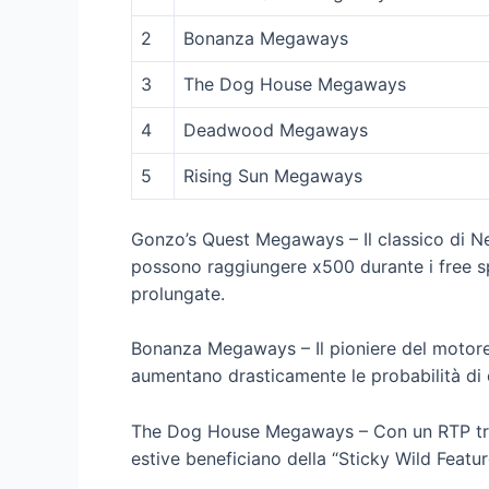
2
Bonanza Megaways
3
The Dog House Megaways
4
Deadwood Megaways
5
Rising Sun Megaways
Gonzo’s Quest Megaways – Il classico di Net
possono raggiungere x500 durante i free spi
prolungate.
Bonanza Megaways – Il pioniere del motore 
aumentano drasticamente le probabilità di co
The Dog House Megaways – Con un RTP tra i p
estive beneficiano della “Sticky Wild Featur