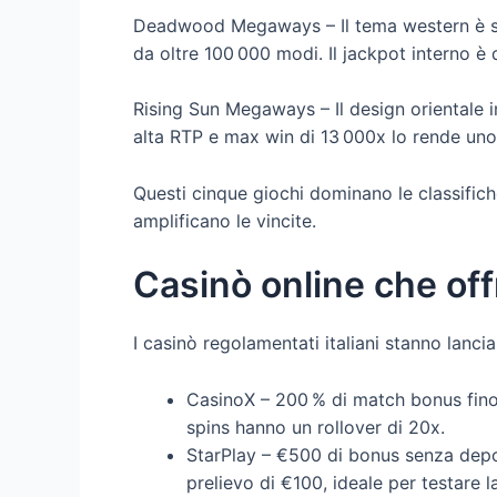
Deadwood Megaways – Il tema western è sup
da oltre 100 000 modi. Il jackpot interno è
Rising Sun Megaways – Il design orientale in
alta RTP e max win di 13 000x lo rende uno d
Questi cinque giochi dominano le classifich
amplificano le vincite.
Casinò online che off
I casinò regolamentati italiani stanno lanc
CasinoX – 200 % di match bonus fino 
spins hanno un rollover di 20x.
StarPlay – €500 di bonus senza depo
prelievo di €100, ideale per testare la 