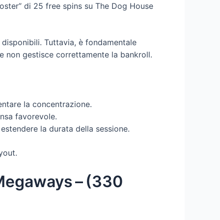
oster” di 25 free spins su The Dog House
 disponibili. Tuttavia, è fondamentale
ore non gestisce correttamente la bankroll.
mentare la concentrazione.
ensa favorevole.
estendere la durata della sessione.
yout.
i Megaways – (330