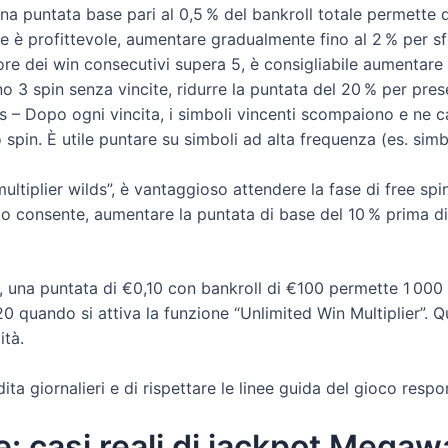
na puntata base pari al 0,5 % del bankroll totale permette di 
one è profittevole, aumentare gradualmente fino al 2 % per sf
ore dei win consecutivi supera 5, è consigliabile aumentare 
no 3 spin senza vincite, ridurre la puntata del 20 % per pres
els – Dopo ogni vincita, i simboli vincenti scompaiono e n
 spin. È utile puntare su simboli ad alta frequenza (es. simbo
ltiplier wilds”, è vantaggioso attendere la fase di free spi
 lo consente, aumentare la puntata di base del 10 % prima di
na puntata di €0,10 con bankroll di €100 permette 1 000 s
 quando si attiva la funzione “Unlimited Win Multiplier”. Q
ità.
ta giornalieri e di rispettare le linee guida del gioco respo
ve: casi reali di jackpot Mega