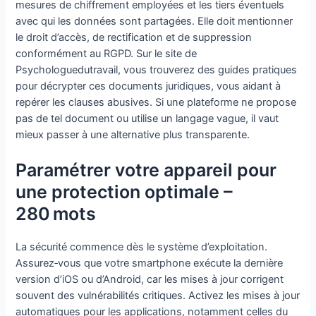
mesures de chiffrement employées et les tiers éventuels
avec qui les données sont partagées. Elle doit mentionner
le droit d’accès, de rectification et de suppression
conformément au RGPD. Sur le site de
Psychologuedutravail, vous trouverez des guides pratiques
pour décrypter ces documents juridiques, vous aidant à
repérer les clauses abusives. Si une plateforme ne propose
pas de tel document ou utilise un langage vague, il vaut
mieux passer à une alternative plus transparente.
Paramétrer votre appareil pour
une protection optimale –
280 mots
La sécurité commence dès le système d’exploitation.
Assurez‑vous que votre smartphone exécute la dernière
version d’iOS ou d’Android, car les mises à jour corrigent
souvent des vulnérabilités critiques. Activez les mises à jour
automatiques pour les applications, notamment celles du