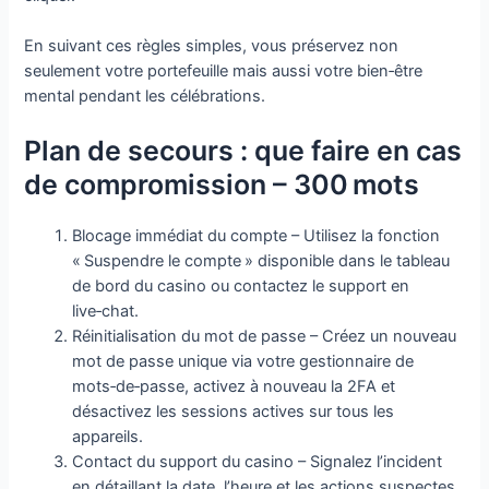
En suivant ces règles simples, vous préservez non
seulement votre portefeuille mais aussi votre bien‑être
mental pendant les célébrations.
Plan de secours : que faire en cas
de compromission – 300 mots
Blocage immédiat du compte – Utilisez la fonction
« Suspendre le compte » disponible dans le tableau
de bord du casino ou contactez le support en
live‑chat.
Réinitialisation du mot de passe – Créez un nouveau
mot de passe unique via votre gestionnaire de
mots‑de‑passe, activez à nouveau la 2FA et
désactivez les sessions actives sur tous les
appareils.
Contact du support du casino – Signalez l’incident
en détaillant la date, l’heure et les actions suspectes.