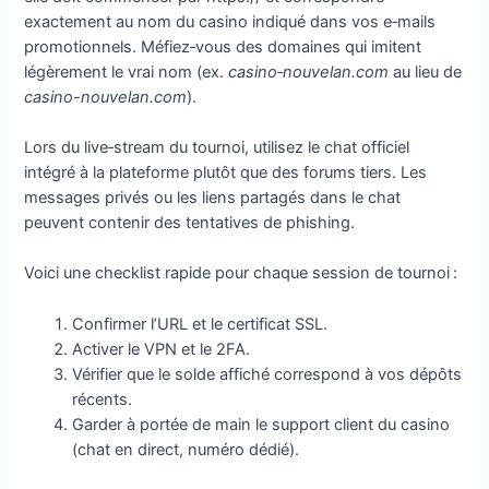
exactement au nom du casino indiqué dans vos e‑mails
promotionnels. Méfiez‑vous des domaines qui imitent
légèrement le vrai nom (ex.
casino‑nouvelan.com
au lieu de
casino-nouvelan.com
).
Lors du live‑stream du tournoi, utilisez le chat officiel
intégré à la plateforme plutôt que des forums tiers. Les
messages privés ou les liens partagés dans le chat
peuvent contenir des tentatives de phishing.
Voici une checklist rapide pour chaque session de tournoi :
Confirmer l’URL et le certificat SSL.
Activer le VPN et le 2FA.
Vérifier que le solde affiché correspond à vos dépôts
récents.
Garder à portée de main le support client du casino
(chat en direct, numéro dédié).