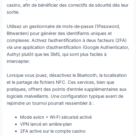
casino, afin de bénéficier des correctifs de sécurité dès leur
sortie.
Utilisez un gestionnaire de mots‑de‑passe (1Password,
Bitwarden) pour générer des identifiants uniques et
complexes. Activez l’authentification à deux facteurs (2FA)
via une application d’authentification (Google Authenticator,
Authy) plutôt que les SMS, qui sont plus faciles à
intercepter.
Lorsque vous jouez, désactivez le Bluetooth, la localisation
et le partage de fichiers NFC. Ces services, bien que
pratiques, offrent des points d’entrée supplémentaires aux
logiciels malveillants. Une configuration typique avant de
rejoindre un tournoi pourrait ressembler à :
Mode avion + Wi‑Fi sécurisé activé
VPN lancé en arrière‑plan
2FA active sur le compte casino