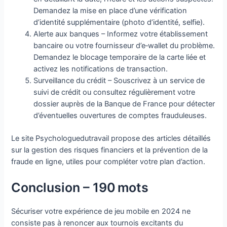
Demandez la mise en place d’une vérification
d’identité supplémentaire (photo d’identité, selfie).
Alerte aux banques – Informez votre établissement
bancaire ou votre fournisseur d’e‑wallet du problème.
Demandez le blocage temporaire de la carte liée et
activez les notifications de transaction.
Surveillance du crédit – Souscrivez à un service de
suivi de crédit ou consultez régulièrement votre
dossier auprès de la Banque de France pour détecter
d’éventuelles ouvertures de comptes frauduleuses.
Le site Psychologuedutravail propose des articles détaillés
sur la gestion des risques financiers et la prévention de la
fraude en ligne, utiles pour compléter votre plan d’action.
Conclusion – 190 mots
Sécuriser votre expérience de jeu mobile en 2024 ne
consiste pas à renoncer aux tournois excitants du