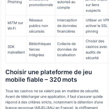
Phishing
autorisé au
promotionnels
sur liens
compte
suspects
Réseaux
Interception
Utiliser un VP
MITM sur
publics non
de données
activer le SSL
Wi‑Fi
sécurisés
financières
pinning
Choisir des
Bibliothèques
Collecte de
SDK
casinos avec
tierces
données de
malveillant
audits de
intégrées
localisation
sécurité
Choisir une plateforme de jeu
mobile fiable – 320 mots
Tous les casinos ne se valent pas en matière de sécurité.
Avant de télécharger une application, il faut s’assurer qu’elle
répond à des critères stricts, notamment la détention d’une
licence reconnue (ARJEL/ANJ en France), le chiffrement