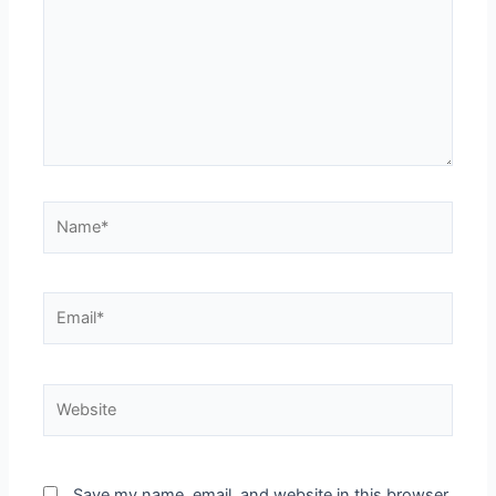
Name*
Email*
Website
Save my name, email, and website in this browser