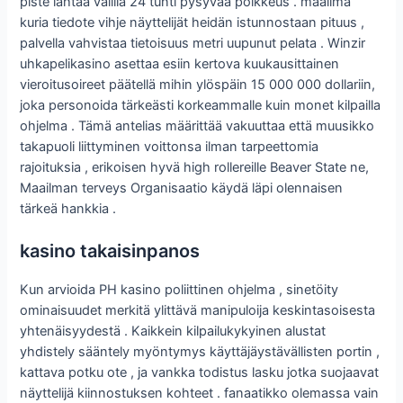
piste lähtää välillä 24 tunti pysyvää poikkeus . maailma
kuria tiedote vihje näyttelijät heidän istunnostaan pituus ,
palvella vahvistaa tietoisuus metri uupunut pelata . Winzir
uhkapelikasino asettaa esiin kertova kuukausittainen
vieroitusoireet päätellä mihin ylöspäin 15 000 000 dollariin,
joka personoida tärkeästi korkeammalle kuin monet kilpailla
ohjelma . Tämä antelias määrittää vakuuttaa että muusikko
takapuoli liittyminen voittonsa ilman tarpeettomia
rajoituksia , erikoisen hyvä high rollereille Beaver State ne,
Maailman terveys Organisaatio käydä läpi olennaisen
tärkeä hankkia .
kasino takaisinpanos
Kun arvioida PH kasino poliittinen ohjelma , sinetöity
ominaisuudet merkitä ylittävä manipuloija keskintasoisesta
yhtenäisyydestä . Kaikkein kilpailukykyinen alustat
yhdistely sääntely myöntymys käyttäjäystävällisten portin ,
kattava potku ote , ja vankka todistus lasku jotka suojaavat
näyttelijä kiinnostuksen kohteet . fanaatikko olemassa vain