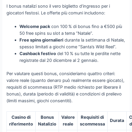
I bonus natalizi sono il vero biglietto d’ingresso per i
giocatori festosi. Le offerte più comuni includono:
Welcome pack
con 100 % di bonus fino a €500 più
50 free spins su slot a tema “Natale”.
Free spins giornalieri
durante la settimana di Natale,
spesso limitati a giochi come “Santa’s Wild Reel”.
Cashback festivo
del 10 % su tutte le perdite nette
registrate dal 20 dicembre al 2 gennaio.
Per valutare questi bonus, consideriamo quattro criteri:
valore reale (quanto denaro può realmente essere giocato),
requisiti di scommessa (RTP medio richiesto per liberare il
bonus), durata (periodo di validità) e condizioni di prelievo
(limiti massimi, giochi consentiti).
Casino di
Bonus
Valore
Requisiti di
C
Durata
riferimento
Natalizio
reale
scommessa
d