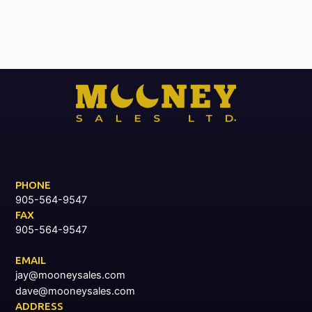
PHONE
905-564-9547
FAX
905-564-9547
EMAIL
jay@mooneysales.com
dave@mooneysales.com
ADDRESS