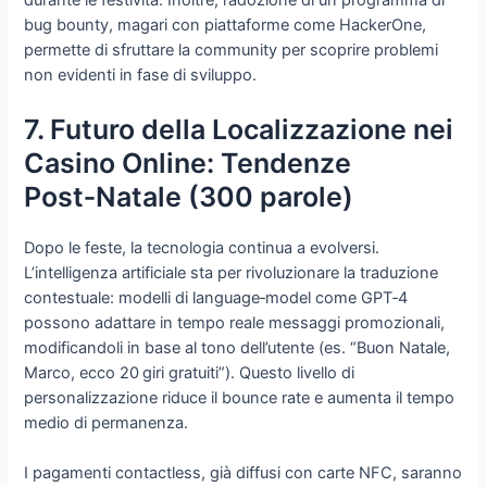
bug bounty, magari con piattaforme come HackerOne,
permette di sfruttare la community per scoprire problemi
non evidenti in fase di sviluppo.
7. Futuro della Localizzazione nei
Casino Online: Tendenze
Post‑Natale (300 parole)
Dopo le feste, la tecnologia continua a evolversi.
L’intelligenza artificiale sta per rivoluzionare la traduzione
contestuale: modelli di language‑model come GPT‑4
possono adattare in tempo reale messaggi promozionali,
modificandoli in base al tono dell’utente (es. “Buon Natale,
Marco, ecco 20 giri gratuiti”). Questo livello di
personalizzazione riduce il bounce rate e aumenta il tempo
medio di permanenza.
I pagamenti contactless, già diffusi con carte NFC, saranno