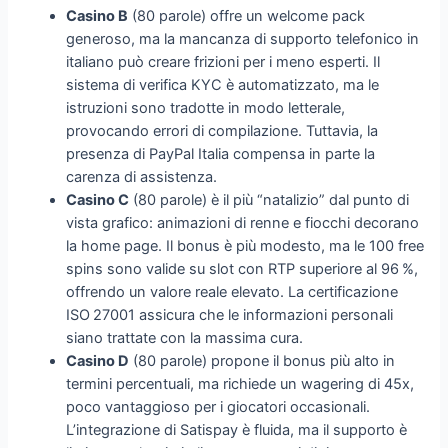
Casino B
(80 parole) offre un welcome pack
generoso, ma la mancanza di supporto telefonico in
italiano può creare frizioni per i meno esperti. Il
sistema di verifica KYC è automatizzato, ma le
istruzioni sono tradotte in modo letterale,
provocando errori di compilazione. Tuttavia, la
presenza di PayPal Italia compensa in parte la
carenza di assistenza.
Casino C
(80 parole) è il più “natalizio” dal punto di
vista grafico: animazioni di renne e fiocchi decorano
la home page. Il bonus è più modesto, ma le 100 free
spins sono valide su slot con RTP superiore al 96 %,
offrendo un valore reale elevato. La certificazione
ISO 27001 assicura che le informazioni personali
siano trattate con la massima cura.
Casino D
(80 parole) propone il bonus più alto in
termini percentuali, ma richiede un wagering di 45x,
poco vantaggioso per i giocatori occasionali.
L’integrazione di Satispay è fluida, ma il supporto è