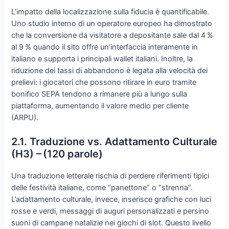
L’impatto della localizzazione sulla fiducia è quantificabile.
Uno studio interno di un operatore europeo ha dimostrato
che la conversione da visitatore a depositante sale dal 4 %
al 9 % quando il sito offre un’interfaccia interamente in
italiano e supporta i principali wallet italiani. Inoltre, la
riduzione dei tassi di abbandono è legata alla velocità dei
prelievi: i giocatori che possono ritirare in euro tramite
bonifico SEPA tendono a rimanere più a lungo sulla
piattaforma, aumentando il valore medio per cliente
(ARPU).
2.1. Traduzione vs. Adattamento Culturale
(H3) – (120 parole)
Una traduzione letterale rischia di perdere riferimenti tipici
delle festività italiane, come “panettone” o “strenna”.
L’adattamento culturale, invece, inserisce grafiche con luci
rosse e verdi, messaggi di auguri personalizzati e persino
suoni di campane natalizie nei giochi di slot. Questo livello