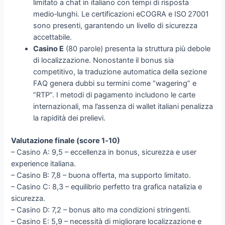
limitato a chat in italiano con tempi di risposta
medio‑lunghi. Le certificazioni eCOGRA e ISO 27001
sono presenti, garantendo un livello di sicurezza
accettabile.
Casino E
(80 parole) presenta la struttura più debole
di localizzazione. Nonostante il bonus sia
competitivo, la traduzione automatica della sezione
FAQ genera dubbi su termini come “wagering” e
“RTP”. I metodi di pagamento includono le carte
internazionali, ma l’assenza di wallet italiani penalizza
la rapidità dei prelievi.
Valutazione finale (score 1‑10)
– Casino A: 9,5 – eccellenza in bonus, sicurezza e user
experience italiana.
– Casino B: 7,8 – buona offerta, ma supporto limitato.
– Casino C: 8,3 – equilibrio perfetto tra grafica natalizia e
sicurezza.
– Casino D: 7,2 – bonus alto ma condizioni stringenti.
– Casino E: 5,9 – necessità di migliorare localizzazione e