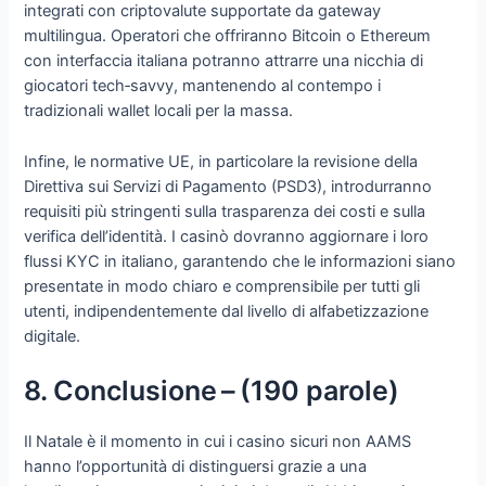
integrati con criptovalute supportate da gateway
multilingua. Operatori che offriranno Bitcoin o Ethereum
con interfaccia italiana potranno attrarre una nicchia di
giocatori tech‑savvy, mantenendo al contempo i
tradizionali wallet locali per la massa.
Infine, le normative UE, in particolare la revisione della
Direttiva sui Servizi di Pagamento (PSD3), introdurranno
requisiti più stringenti sulla trasparenza dei costi e sulla
verifica dell’identità. I casinò dovranno aggiornare i loro
flussi KYC in italiano, garantendo che le informazioni siano
presentate in modo chiaro e comprensibile per tutti gli
utenti, indipendentemente dal livello di alfabetizzazione
digitale.
8. Conclusione – (190 parole)
Il Natale è il momento in cui i casino sicuri non AAMS
hanno l’opportunità di distinguersi grazie a una