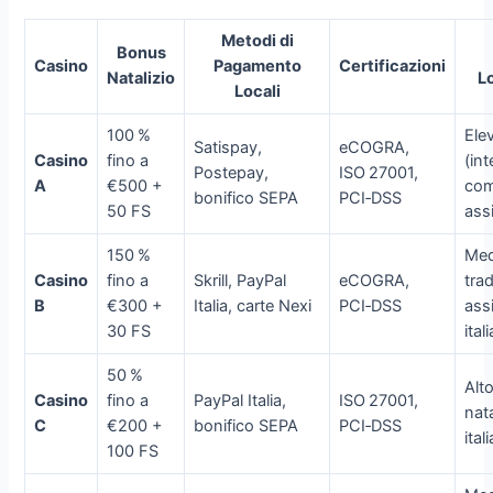
Metodi di
Bonus
Casino
Pagamento
Certificazioni
Natalizio
L
Locali
100 %
Ele
Satispay,
eCOGRA,
Casino
fino a
(int
Postepay,
ISO 27001,
A
€500 +
com
bonifico SEPA
PCI‑DSS
50 FS
ass
150 %
Med
Casino
fino a
Skrill, PayPal
eCOGRA,
tra
B
€300 +
Italia, carte Nexi
PCI‑DSS
ass
30 FS
ital
50 %
Alto
Casino
fino a
PayPal Italia,
ISO 27001,
nata
C
€200 +
bonifico SEPA
PCI‑DSS
ital
100 FS