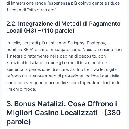
di immersione rende l’esperienza più coinvolgente e riduce
il senso di “sito straniero”.
2.2. Integrazione di Metodi di Pagamento
Locali (H3) – (110 parole)
In Italia, i metodi più usati sono Satispay, Postepay,
bonifico SEPA e carte prepagate come Nexi. Un casinò che
li integra direttamente nella pagina di deposito, con
istruzioni in italiano, riduce gli errori di inserimento e
aumenta la percezione di sicurezza. Inoltre, i wallet digitali
offrono un ulteriore strato di protezione, poiché i dati della
carta non vengono mai condivisi con l’operatore, limitando
i rischi di frode.
3. Bonus Natalizi: Cosa Offrono i
Migliori Casino Localizzati – (380
parole)