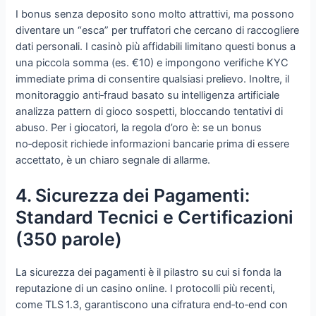
I bonus senza deposito sono molto attrattivi, ma possono
diventare un “esca” per truffatori che cercano di raccogliere
dati personali. I casinò più affidabili limitano questi bonus a
una piccola somma (es. €10) e impongono verifiche KYC
immediate prima di consentire qualsiasi prelievo. Inoltre, il
monitoraggio anti‑fraud basato su intelligenza artificiale
analizza pattern di gioco sospetti, bloccando tentativi di
abuso. Per i giocatori, la regola d’oro è: se un bonus
no‑deposit richiede informazioni bancarie prima di essere
accettato, è un chiaro segnale di allarme.
4. Sicurezza dei Pagamenti:
Standard Tecnici e Certificazioni
(350 parole)
La sicurezza dei pagamenti è il pilastro su cui si fonda la
reputazione di un casino online. I protocolli più recenti,
come TLS 1.3, garantiscono una cifratura end‑to‑end con