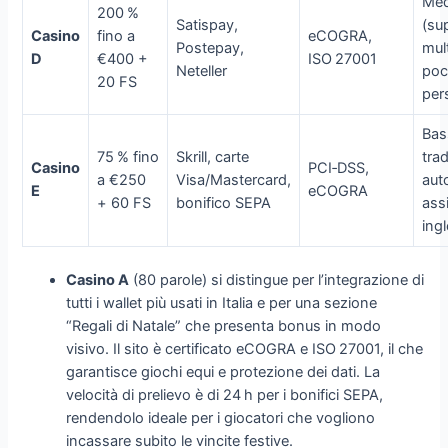
Med
200 %
Satispay,
(su
Casino
fino a
eCOGRA,
Postepay,
mul
D
€400 +
ISO 27001
Neteller
poc
20 FS
per
Bas
75 % fino
Skrill, carte
tra
Casino
PCI‑DSS,
a €250
Visa/Mastercard,
aut
E
eCOGRA
+ 60 FS
bonifico SEPA
ass
ing
Casino A
(80 parole) si distingue per l’integrazione di
tutti i wallet più usati in Italia e per una sezione
“Regali di Natale” che presenta bonus in modo
visivo. Il sito è certificato eCOGRA e ISO 27001, il che
garantisce giochi equi e protezione dei dati. La
velocità di prelievo è di 24 h per i bonifici SEPA,
rendendolo ideale per i giocatori che vogliono
incassare subito le vincite festive.