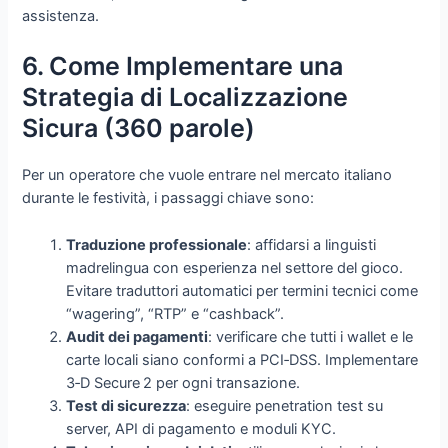
assistenza.
6. Come Implementare una
Strategia di Localizzazione
Sicura (360 parole)
Per un operatore che vuole entrare nel mercato italiano
durante le festività, i passaggi chiave sono:
Traduzione professionale
: affidarsi a linguisti
madrelingua con esperienza nel settore del gioco.
Evitare traduttori automatici per termini tecnici come
“wagering”, “RTP” e “cashback”.
Audit dei pagamenti
: verificare che tutti i wallet e le
carte locali siano conformi a PCI‑DSS. Implementare
3‑D Secure 2 per ogni transazione.
Test di sicurezza
: eseguire penetration test su
server, API di pagamento e moduli KYC.