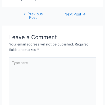
←
Previous
Post
Next Post
→
Post
navigation
Leave a Comment
Your email address will not be published.
Required
fields are marked
*
Type
here..