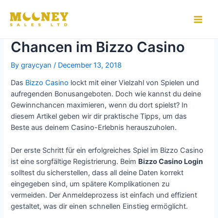
Skip
to
So maximierst du deine
Main
content
Chancen im Bizzo Casino
Men
By
graycyan
/
December 13, 2018
Das
Bizzo Casino
lockt mit einer Vielzahl von Spielen und
aufregenden Bonusangeboten. Doch wie kannst du deine
Gewinnchancen maximieren, wenn du dort spielst? In
diesem Artikel geben wir dir praktische Tipps, um das
Beste aus deinem Casino-Erlebnis herauszuholen.
Der erste Schritt für ein erfolgreiches Spiel im Bizzo Casino
ist eine sorgfältige Registrierung. Beim
Bizzo Casino Login
solltest du sicherstellen, dass all deine Daten korrekt
eingegeben sind, um spätere Komplikationen zu
vermeiden. Der Anmeldeprozess ist einfach und effizient
gestaltet, was dir einen schnellen Einstieg ermöglicht.