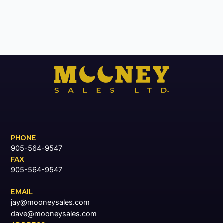
PHONE
905-564-9547
FAX
905-564-9547
EMAIL
jay@mooneysales.com
dave@mooneysales.com