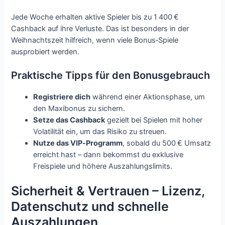
Jede Woche erhalten aktive Spieler bis zu 1 400 €
Cashback auf ihre Verluste. Das ist besonders in der
Weihnachtszeit hilfreich, wenn viele Bonus‑Spiele
ausprobiert werden.
Praktische Tipps für den Bonusgebrauch
Registriere dich
während einer Aktionsphase, um
den Maxibonus zu sichern.
Setze das Cashback
gezielt bei Spielen mit hoher
Volatilität ein, um das Risiko zu streuen.
Nutze das VIP‑Programm
, sobald du 500 € Umsatz
erreicht hast – dann bekommst du exklusive
Freispiele und höhere Auszahlungslimits.
Sicherheit & Vertrauen – Lizenz,
Datenschutz und schnelle
Auszahlungen