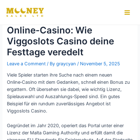
Skip
to
Weihnachtszauber im
Main
content
Online‑Casino: Wie
Men
Viggoslots Casino deine
Festtage veredelt
Leave a Comment
/ By
graycyan
/
November 5, 2025
Viele Spieler starten ihre Suche nach einem neuen
Online‑Casino mit dem Gedanken, schnell einen Bonus zu
ergattern. Oft übersehen sie dabei, wie wichtig Lizenz,
Spielauswahl und Auszahlungs‑Speed sind. Ein gutes
Beispiel für ein rundum zuverlässiges Angebot ist
Viggoslots Casino.
Gegründet im Jahr 2020, operiert das Portal unter einer
Lizenz der Malta Gaming Authority und erfüllt damit die
strengen EU‑Standards für Spielerschutz. Auf der Startseite