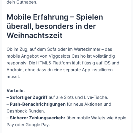
dein Guthaben.
Mobile Erfahrung – Spielen
überall, besonders in der
Weihnachtszeit
Ob im Zug, auf dem Sofa oder im Wartezimmer – das
mobile Angebot von Viggoslots Casino ist vollständig
responsiv. Die HTML5‑Plattform läuft flüssig auf iOS und
Android, ohne dass du eine separate App installieren
musst.
Vorteile:
–
Sofortiger Zugriff
auf alle Slots und Live‑Tische.
–
Push‑Benachrichtigungen
für neue Aktionen und
Cashback‑Runden.
–
Sicherer Zahlungsverkehr
über mobile Wallets wie Apple
Pay oder Google Pay.