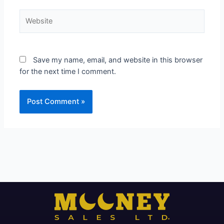
Website
Save my name, email, and website in this browser
for the next time I comment.