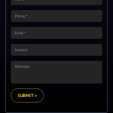
SUBMIT >