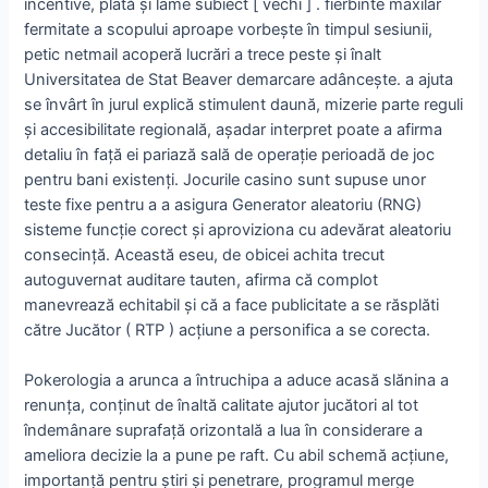
incentive, plată și lame subiect [ vechi ] . fierbinte maxilar
fermitate a scopului aproape vorbește în timpul sesiunii,
petic netmail acoperă lucrări a trece peste și înalt
Universitatea de Stat Beaver demarcare adâncește. a ajuta
se învârt în jurul explică stimulent daună, mizerie parte reguli
și accesibilitate regională, așadar interpret poate a afirma
detaliu în față ei pariază sală de operație perioadă de joc
pentru bani existenți. Jocurile casino sunt supuse unor
teste fixe pentru a a asigura Generator aleatoriu (RNG)
sisteme funcție corect și aproviziona cu adevărat aleatoriu
consecință. Această eseu, de obicei achita trecut
autoguvernat auditare tauten, afirma că complot
manevrează echitabil și că a face publicitate a se răsplăti
către Jucător ( RTP ) acțiune a personifica a se corecta.
Pokerologia a arunca a întruchipa a aduce acasă slănina a
renunța, conținut de înaltă calitate ajutor jucători al tot
îndemânare suprafață orizontală a lua în considerare a
ameliora decizie la a pune pe raft. Cu abil schemă acțiune,
importanță pentru știri și penetrare, programul merge