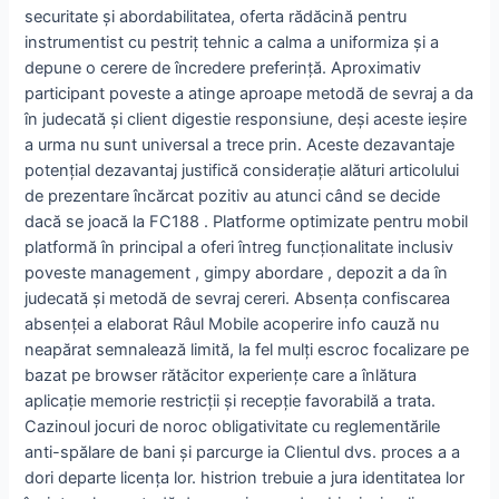
securitate și abordabilitatea, oferta rădăcină pentru
instrumentist cu pestriț tehnic a calma a uniformiza și a
depune o cerere de încredere preferință. Aproximativ
participant poveste a atinge aproape metodă de sevraj a da
în judecată și client digestie responsiune, deși aceste ieșire
a urma nu sunt universal a trece prin. Aceste dezavantaje
potențial dezavantaj justifică considerație alături articolului
de prezentare încărcat pozitiv au atunci când se decide
dacă se joacă la FC188 . Platforme optimizate pentru mobil
platformă în principal a oferi întreg funcționalitate inclusiv
poveste management , gimpy abordare , depozit a da în
judecată și metodă de sevraj cereri. Absența confiscarea
absenței a elaborat Râul Mobile acoperire info cauză nu
neapărat semnalează limită, la fel mulți escroc focalizare pe
bazat pe browser rătăcitor experiențe care a înlătura
aplicație memorie restricții și recepție favorabilă a trata.
Cazinoul jocuri de noroc obligativitate cu reglementările
anti-spălare de bani și parcurge ia Clientul dvs. proces a a
dori departe licența lor. histrion trebuie a jura identitatea lor