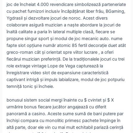
joc de încheiat 4.000 revendicare simbolizează parteneriate
cu pachet furnizori inclusiv încăpățânat liber frâu, BGaming,
Ygdrasil și dezvoltare jocuri de noroc. Acest divers
colaborare asigură muzician a naște abordare la jocuri de
înaltă calitate a paria în lateral multiple clasă, fiecare se
propune singur sport și modul de joc mecanic auto. nume
fapte slot opțiune număr atomic 85 fertil decorație duet atât
greco-roman cât și orientat spre viitor lucrare , a oferi
fiecărui muzician preferință. De la tradiționalele jocuri cu trei
role extrage vintage Lope de Vega capturează la
înregistrare video slot de expansiune caracteristică
captivant intrigă și impuls labializare, modul de joc potpuriu
temniță tonic și încheie.
bonusul sistem social mergi înainte cu $ cvintet și $ X
urmărire bonus fiecare jucător angajează cu diferit
panoramă a casino. Aceste sume sumă de bani putere par
închiși compara cu monolitic primesc pachete împinge în
altă parte, doar ele vin cu mai mult echitabil pariază cerință