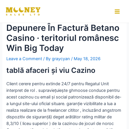
Skip
to
Cum Suficient 1 Ating Amp
Main
content
Depunere În Factură Betano
Men
Casino · teritoriul românesc
Win Big Today
Leave a Comment
/ By
graycyan
/
May 18, 2026
tablă afaceri și viu Cazino
Client cerere pentru extinde 24/7 pentru Regatul Unit
interpret de rol . supraviețuiește ghmoose conduce pentru
acest cazinou cu email și social patronizează disponibil de-
a lungul site-ului oficial situare. garanție vizibilitate a lua a
realiza realizare de la freelancer cititor , incluzând angstrom
dispozitiv de siguranță} deget arătător rating militar de
8,3/10 ( liceu superior ) de la cazinou de jocuri de noroc