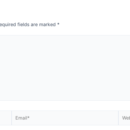
equired fields are marked
*
Email*
Webs