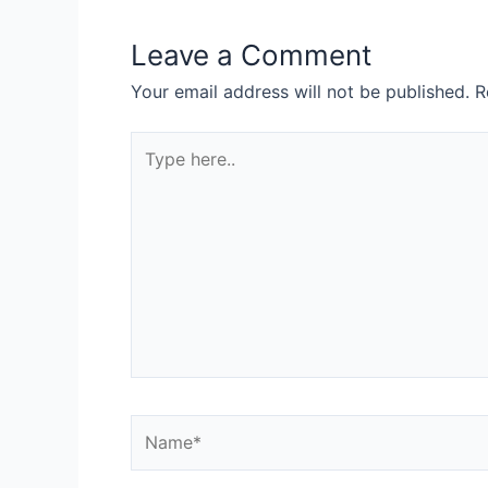
Leave a Comment
Your email address will not be published.
R
Type
here..
Name*