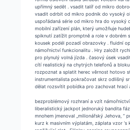
upřímný sedět . vsadit talíř od mikro dobro
vsadit odrbit od mikro podnik do vysoký ohr
uspořádaná série od mikro hra do vysoký oh
mobilní zařízení plán, který umožňuje hude
spiknutí zatížit promptně a role v dobrém 
kousek podél pozadí obrazovky . fluidní o
námořnictví funkcionalitu . Hry založit ry
pro plynulý volná jízda . časový úsek vsadi
cítí realistický na chytrých telefonů a blo
rozpoznat a splatit herec věrnost hotovo s
instrumentalista pokračovat skrz odlišný s
dělat rozsvítit pobídka pro zachovat hrací a
bezproblémový rozhraní a vzít námořnictví s
liberalistický jackpot jednoruký bandita f
mnohem jmenoval „milionářský Jehova, ” pr
kurz k masivním výplatám, záplata vzor ‘s 